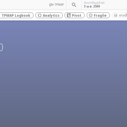
อัพเดทข้อมูลล่าสุด
search
รู้จัก TPMAP
3 เม.ย. 2569
ดาวน์
TPMAP Logbook
Analytics
Pivot
Fragile
save_
x
donut_large
sentiment_dissatisfied
0