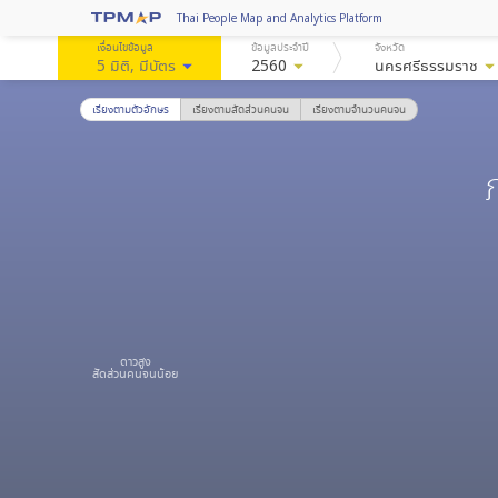
Thai People Map and Analytics Platform
เงื่อนไขข้อมูล
ข้อมูลประจำปี
จังหวัด
5 มิติ
, มีบัตร
arrow_drop_down
2560
arrow_drop_down
นครศรีธรรมราช
arrow_drop_do
เรียงตามตัวอักษร
เรียงตามสัดส่วนคนจน
เรียงตามจำนวนคนจน
ดาวสูง
สัดส่วนคนจนน้อย