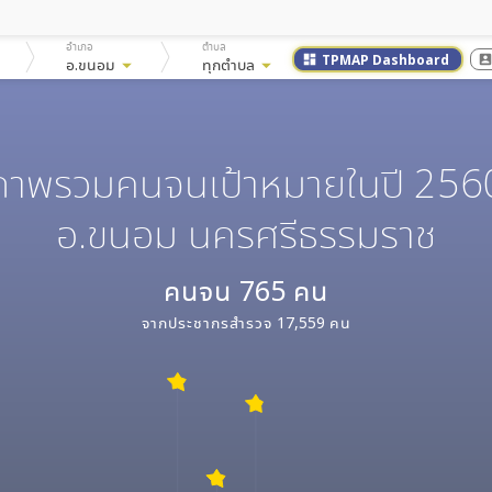
อำเภอ
ตำบล
TPMAP Dashboard
dashboard
account_bo
wn
อ.ขนอม
arrow_drop_down
ทุกตำบล
arrow_drop_down
ภาพรวมคนจนเป้าหมายในปี 256
อ.ขนอม นครศรีธรรมราช
คนจน
765
คน
จากประชากรสำรวจ
17,559
คน