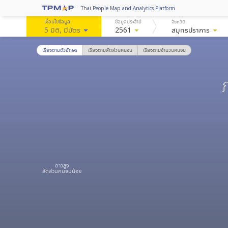
Thai People Map and Analytics Platform
เงื่อนไขข้อมูล
ข้อมูลประจำปี
จังหวัด
5 มิติ
, มีบัตร
arrow_drop_down
2561
arrow_drop_down
สมุทรปราการ
arrow_drop_down
เรียงตามตัวอักษร
เรียงตามสัดส่วนคนจน
เรียงตามจำนวนคนจน
ดาวสูง
สัดส่วนคนจนน้อย