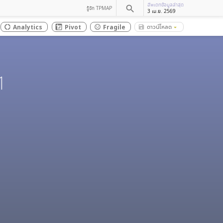
อัพเดทข้อมูลล่าสุด
search
รู้จัก TPMAP
3 เม.ย. 2569
ดาวน์โหลด
Analytics
Pivot
Fragile
save_alt
donut_large
sentiment_dissatisfied
arrow_drop_down
1