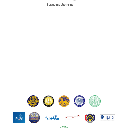
ใน
สมุทรปราการ