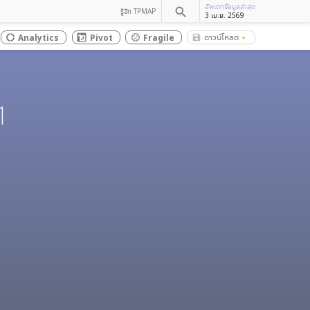
อัพเดทข้อมูลล่าสุด
search
รู้จัก TPMAP
3 เม.ย. 2569
ดาวน์โหลด
Analytics
Pivot
Fragile
save_alt
donut_large
sentiment_dissatisfied
arrow_drop_down
1