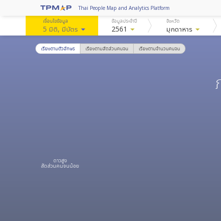
Thai People Map and Analytics Platform
เงื่อนไขข้อมูล
ข้อมูลประจำปี
จังหวัด
5 มิติ
, มีบัตร
arrow_drop_down
2561
arrow_drop_down
มุกดาหาร
arrow_drop_down
เรียงตามตัวอักษร
เรียงตามสัดส่วนคนจน
เรียงตามจำนวนคนจน
ดาวสูง
สัดส่วนคนจนน้อย