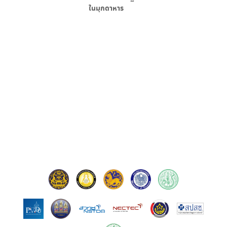
ใน
มุกดาหาร