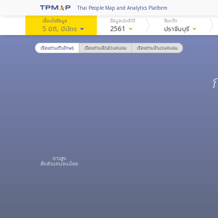
Thai People Map and Analytics Platform
เงื่อนไขข้อมูล
ข้อมูลประจำปี
จังหวัด
5 มิติ
, มีบัตร
arrow_drop_down
2561
arrow_drop_down
ปราจีนบุรี
arrow_drop_down
เรียงตามตัวอักษร
เรียงตามสัดส่วนคนจน
เรียงตามจำนวนคนจน
ดาวสูง
สัดส่วนคนจนน้อย