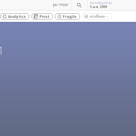
อัพเดทข้อมูลล่าสุด
search
รู้จัก TPMAP
3 เม.ย. 2569
ดาวน์โหลด
Analytics
Pivot
Fragile
save_alt
donut_large
sentiment_dissatisfied
arrow_drop_down
1