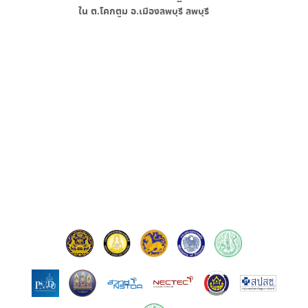
ใน
ต.โคกตูม อ.เมืองลพบุรี ลพบุรี