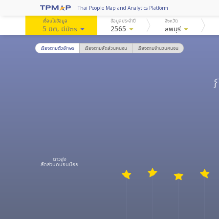
Thai People Map and Analytics Platform
เงื่อนไขข้อมูล
ข้อมูลประจำปี
จังหวัด
5 มิติ
, มีบัตร
arrow_drop_down
2565
arrow_drop_down
ลพบุรี
arrow_drop_down
เรียงตามตัวอักษร
เรียงตามสัดส่วนคนจน
เรียงตามจำนวนคนจน
ดาวสูง
สัดส่วนคนจนน้อย