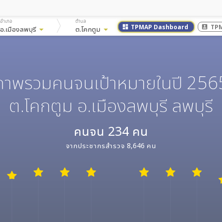
อำเภอ
ตำบล
TPMAP Dashboard
TPM
dashboard
account_box
อ.เมืองลพบุรี
arrow_drop_down
ต.โคกตูม
arrow_drop_down
ภาพรวมคนจนเป้าหมายในปี 256
ต.โคกตูม อ.เมืองลพบุรี ลพบุรี
คนจน
234
คน
จากประชากรสำรวจ
8,646
คน