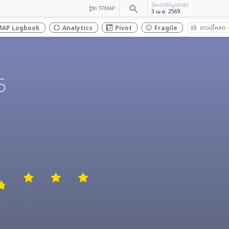
อัพเดทข้อมูลล่าสุด
search
รู้จัก TPMAP
3 เม.ย. 2569
ดาวน์โหลด
AP Logbook
Analytics
Pivot
Fragile
save_alt
donut_large
sentiment_dissatisfied
arrow_dr
5