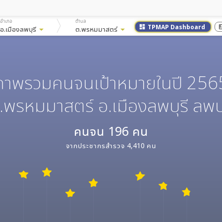
อำเภอ
ตำบล
TPMAP Dashboard
dashboard
accoun
อ.เมืองลพบุรี
arrow_drop_down
ต.พรหมมาสตร์
arrow_drop_down
ภาพรวมคนจนเป้าหมายในปี 256
.พรหมมาสตร์ อ.เมืองลพบุรี ลพบุ
คนจน
196
คน
จากประชากรสำรวจ
4,410
คน