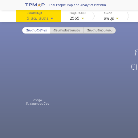
Thai People Map and Analytics Platform
เงื่อนไขข้อมูล
ข้อมูลประจำปี
จังหวัด
5 มิติ
, มีบัตร
arrow_drop_down
2565
arrow_drop_down
ลพบุรี
arrow_drop_down
เรียงตามตัวอักษร
เรียงตามสัดส่วนคนจน
เรียงตามจำนวนคนจน
ต
ดาวสูง
สัดส่วนคนจนน้อย