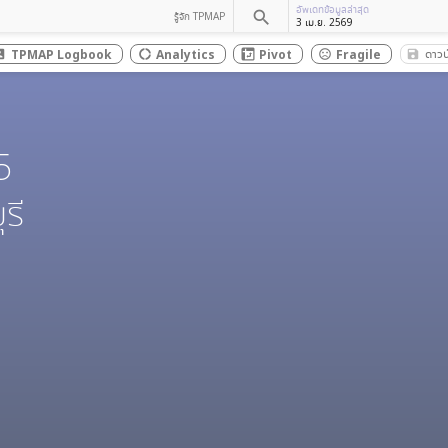
อัพเดทข้อมูลล่าสุด
search
รู้จัก TPMAP
3 เม.ย. 2569
ดาวน
TPMAP Logbook
Analytics
Pivot
Fragile
save
t_box
donut_large
sentiment_dissatisfied
5
รี