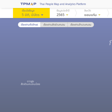
Thai People Map and Analytics Platform
เงื่อนไขข้อมูล
ข้อมูลประจำปี
จังหวัด
5 มิติ
, มีบัตร
arrow_drop_down
2565
arrow_drop_down
ขอนแก่น
arrow_drop_down
เรียงตามตัวอักษร
เรียงตามสัดส่วนคนจน
เรียงตามจำนวนคนจน
ดาวสูง
สัดส่วนคนจนน้อย