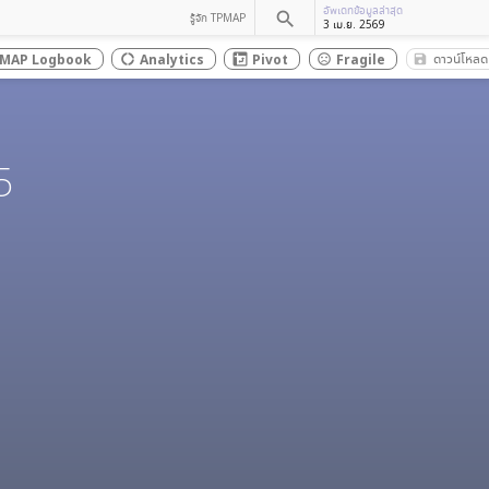
อัพเดทข้อมูลล่าสุด
search
รู้จัก TPMAP
3 เม.ย. 2569
ดาวน์โหลด
MAP Logbook
Analytics
Pivot
Fragile
save_al
donut_large
sentiment_dissatisfied
a
5