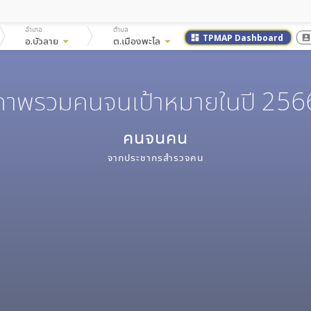
อำเภอ
ตำบล
TPMAP Dashboard
dashboard
account_bo
อ.บัวลาย
arrow_drop_down
ต.เมืองพะไล
arrow_drop_down
ภาพรวมคนจนเป้าหมายในปี 256
คนจน
คน
จากประชากรสำรวจ
คน