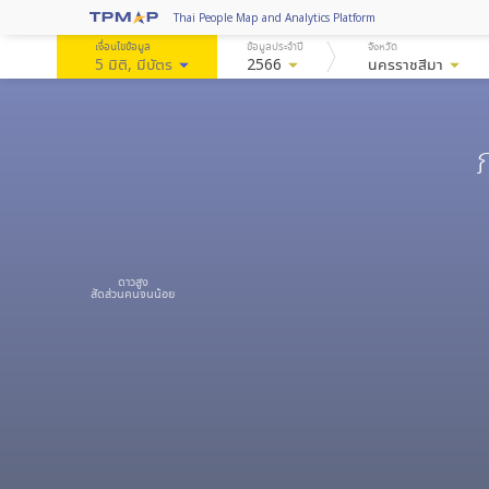
Thai People Map and Analytics Platform
เงื่อนไขข้อมูล
ข้อมูลประจำปี
จังหวัด
5 มิติ
, มีบัตร
arrow_drop_down
2566
arrow_drop_down
นครราชสีมา
arrow_drop_down
ดาวสูง
สัดส่วนคนจนน้อย