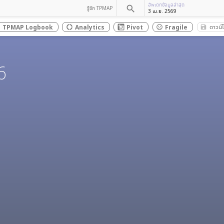
อัพเดทข้อมูลล่าสุด
search
รู้จัก TPMAP
3 เม.ย. 2569
ดาวน์
TPMAP Logbook
Analytics
Pivot
Fragile
save_
x
donut_large
sentiment_dissatisfied
6