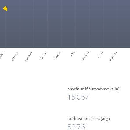
เบื้อง
ชุมพลบุรี
นาหนองไผ่
ไพรขลา
เมืองบัว
ยะวึก
ศรีณรงค์
สระขุด
หนองเรือ
ครัวเรือนที่ได้รับการสำรวจ (จปฐ)
15,067
คนที่ได้รับการสำรวจ (จปฐ)
53,761