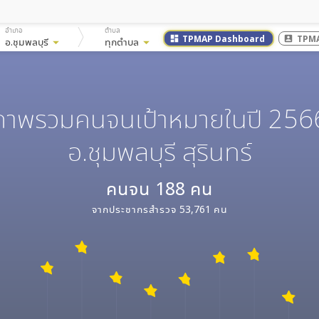
อำเภอ
ตำบล
TPMAP Dashboard
TPMA
dashboard
account_box
อ.ชุมพลบุรี
arrow_drop_down
ทุกตำบล
arrow_drop_down
ภาพรวมคนจนเป้าหมายในปี 256
อ.ชุมพลบุรี สุรินทร์
คนจน
188
คน
จากประชากรสำรวจ
53,761
คน