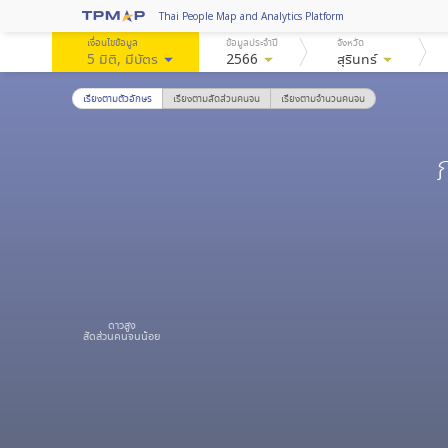
Thai People Map and Analytics Platform
เงื่อนไขข้อมูล
ข้อมูลประจำปี
จังหวัด
5 มิติ
, มีบัตร
arrow_drop_down
2566
arrow_drop_down
สุรินทร์
arrow_drop_down
เรียงตามตัวอักษร
เรียงตามสัดส่วนคนจน
เรียงตามจำนวนคนจน
ดาวสูง
สัดส่วนคนจนน้อย