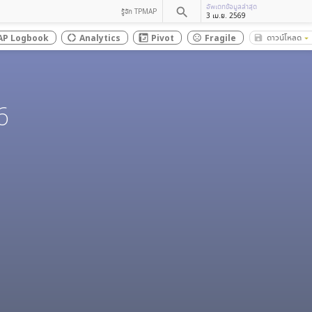
อัพเดทข้อมูลล่าสุด
search
รู้จัก TPMAP
3 เม.ย. 2569
ดาวน์โหลด
P Logbook
Analytics
Pivot
Fragile
save_alt
donut_large
sentiment_dissatisfied
arrow_drop_down
6