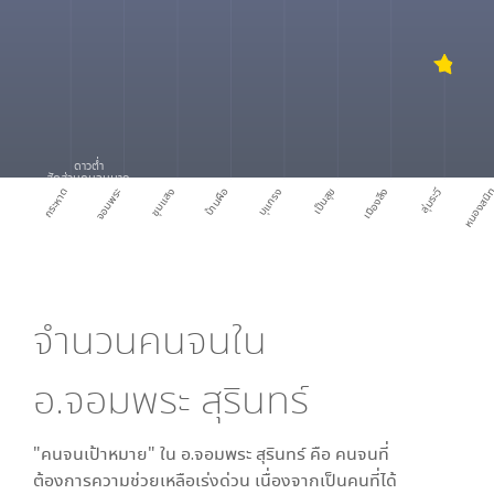
ดาวต่ำ
สัดส่วนคนจนมาก
กระหาด
จอมพระ
ชุมแสง
บ้านผือ
บุแกรง
เป็นสุข
เมืองลีง
ลุ่มระวี
หนองสนิ
จำนวนคนจนใน
อ.จอมพระ สุรินทร์
"คนจนเป้าหมาย" ใน
อ.จอมพระ สุรินทร์
คือ คนจนที่
ต้องการความช่วยเหลือเร่งด่วน เนื่องจากเป็นคนที่ได้