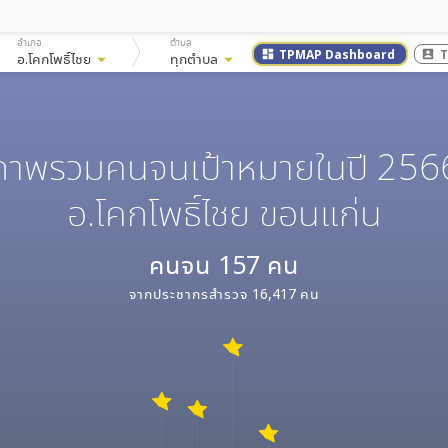
อำเภอ
ตำบล
TPMAP Dashboard
T
dashboard
account_box
อ.โคกโพธิ์ไชย
arrow_drop_down
ทุกตำบล
arrow_drop_down
ภาพรวมคนจนเป้าหมายในปี 256
อ.โคกโพธิ์ไชย ขอนแก่น
คนจน
157
คน
จากประชากรสำรวจ
16,417
คน