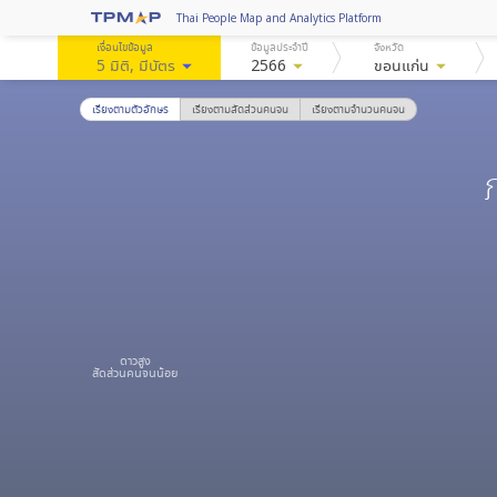
Thai People Map and Analytics Platform
เงื่อนไขข้อมูล
ข้อมูลประจำปี
จังหวัด
5 มิติ
, มีบัตร
arrow_drop_down
2566
arrow_drop_down
ขอนแก่น
arrow_drop_down
เรียงตามตัวอักษร
เรียงตามสัดส่วนคนจน
เรียงตามจำนวนคนจน
ดาวสูง
สัดส่วนคนจนน้อย