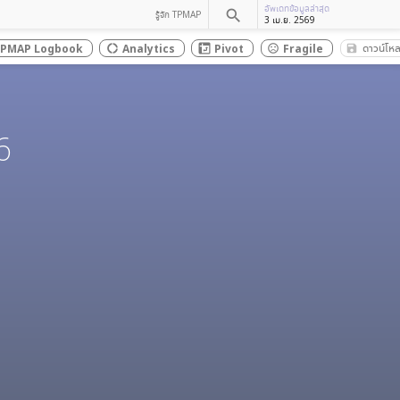
อัพเดทข้อมูลล่าสุด
search
รู้จัก TPMAP
3 เม.ย. 2569
ดาวน์โห
PMAP Logbook
Analytics
Pivot
Fragile
save_a
donut_large
sentiment_dissatisfied
6