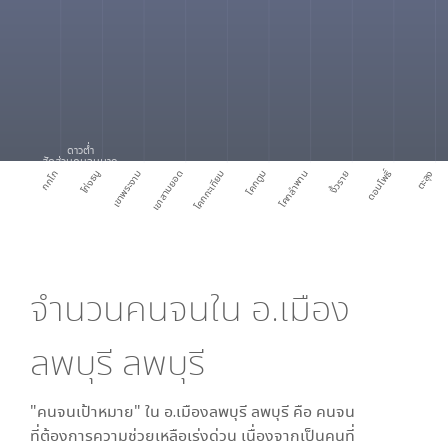
ดาวต่ำ
สัดส่วนคนจนมาก
ดอนโพธิ์
กกโก
โก่งธนู
เขาพระงาม
เขาสามยอด
โคกกะเทียม
โคกตูม
โคกลำพาน
งิ้วราย
ตะลุง
จำนวนคนจนใน
อ.เมือง
ลพบุรี ลพบุรี
"คนจนเป้าหมาย" ใน
อ.เมืองลพบุรี ลพบุรี
คือ คนจน
ที่ต้องการความช่วยเหลือเร่งด่วน เนื่องจากเป็นคนที่