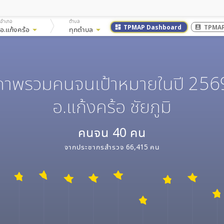
อำเภอ
ตำบล
TPMAP Dashboard
TPMAP
dashboard
account_box
อ.แก้งคร้อ
arrow_drop_down
ทุกตำบล
arrow_drop_down
ภาพรวมคนจนเป้าหมายในปี 256
อ.แก้งคร้อ ชัยภูมิ
คนจน
40
คน
จากประชากรสำรวจ
66,415
คน