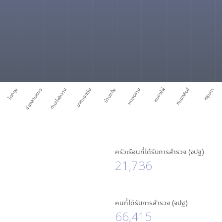
หนองสังข์
โคกกุง
ช่องสามหมอ
ท่ามะไฟหวาน
นาหนองทุ่ม
บ้านแก้ง
หนองขาม
หนองไผ่
หลุบคา
ครัวเรือนที่ได้รับการสำรวจ (จปฐ)
21,736
คนที่ได้รับการสำรวจ (จปฐ)
66,415