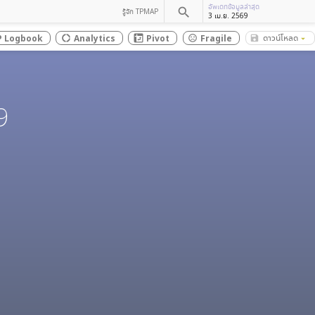
อัพเดทข้อมูลล่าสุด
search
รู้จัก TPMAP
3 เม.ย. 2569
ดาวน์โหลด
 Logbook
Analytics
Pivot
Fragile
save_alt
donut_large
sentiment_dissatisfied
arrow_drop_down
9