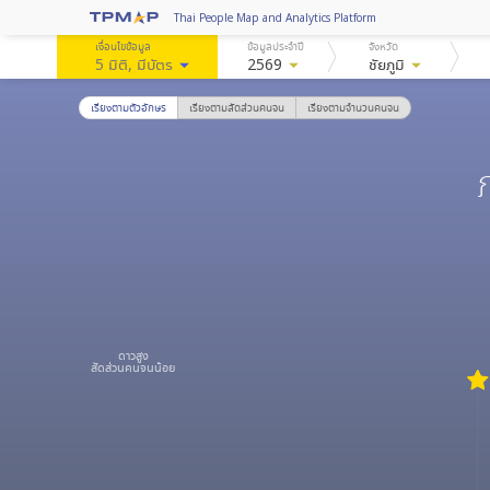
Thai People Map and Analytics Platform
เงื่อนไขข้อมูล
ข้อมูลประจำปี
จังหวัด
5 มิติ
, มีบัตร
arrow_drop_down
2569
arrow_drop_down
ชัยภูมิ
arrow_drop_down
เรียงตามตัวอักษร
เรียงตามสัดส่วนคนจน
เรียงตามจำนวนคนจน
ดาวสูง
สัดส่วนคนจนน้อย