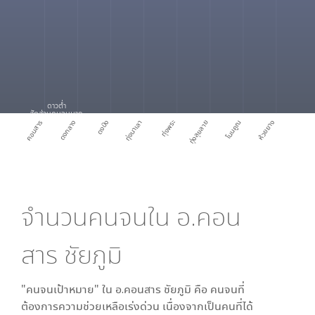
ดาวต่ำ
สัดส่วนคนจนมาก
คอนสาร
ดงกลาง
ดงบัง
ทุ่งนาเลา
ทุ่งพระ
ทุ่งลุยลาย
โนนคูณ
ห้วยยาง
จำนวนคนจนใน
อ.คอน
สาร ชัยภูมิ
"คนจนเป้าหมาย" ใน
อ.คอนสาร ชัยภูมิ
คือ คนจนที่
ต้องการความช่วยเหลือเร่งด่วน เนื่องจากเป็นคนที่ได้