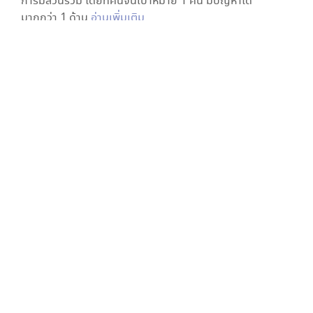
การมีส่วนร่วม โดยที่คนจนเป้าหมาย 1 คน มีปัญหาได้
มากกว่า 1 ด้าน
อ่านเพิ่มเติม
สุขภาพ
การคุ้มครองทางสังคม
มาตรฐานความเป็นอยู่
และการมีส่วนร่วม
เศรษฐกิจ
การศึกษา
ดาวแสดงความต้องการพื้นฐาน
5
มิติ
ใน
ต.กุดธาตุ อ.หนองนาคำ ขอนแก่น