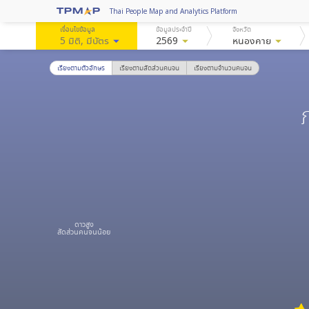
Thai People Map and Analytics Platform
เงื่อนไขข้อมูล
ข้อมูลประจำปี
จังหวัด
5 มิติ
, มีบัตร
arrow_drop_down
2569
arrow_drop_down
หนองคาย
arrow_drop_down
เรียงตามตัวอักษร
เรียงตามสัดส่วนคนจน
เรียงตามจำนวนคนจน
ดาวสูง
สัดส่วนคนจนน้อย