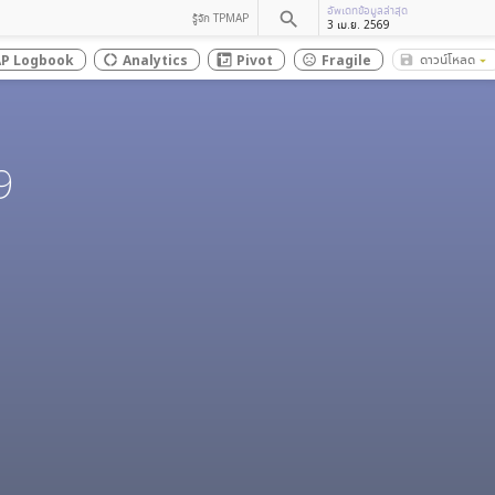
อัพเดทข้อมูลล่าสุด
search
รู้จัก TPMAP
3 เม.ย. 2569
ดาวน์โหลด
P Logbook
Analytics
Pivot
Fragile
save_alt
donut_large
sentiment_dissatisfied
arrow_drop_down
9