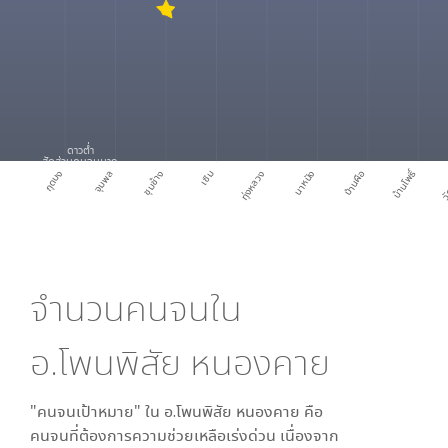
ดาวต่ำ
สัดส่วนคนจนมาก
บ้านโพธิ์
กุดบง
จุมพล
ชุมช้าง
เซิม
ทุ่งหลวง
นาหนัง
บ้านผือ
วั
จำนวนคนจนใน
อ.โพนพิสัย หนองคาย
"คนจนเป้าหมาย" ใน
อ.โพนพิสัย หนองคาย
คือ
คนจนที่ต้องการความช่วยเหลือเร่งด่วน เนื่องจาก