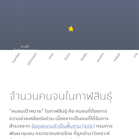
ดาวต่ำ
สัดส่วนคนจนมาก
กมลาไสย
กุฉินารายณ์
เขาวง
คำม่วง
ฆ้องชัย
ดอนจาน
ท่าคันโท
นาคู
จำนวนคนจนใน
กาฬสินธุ์
"คนจนเป้าหมาย" ใน
กาฬสินธุ์
คือ คนจนที่ต้องการ
ความช่วยเหลือเร่งด่วน เนื่องจากเป็นคนที่ได้รับการ
สำรวจจาก
ข้อมูลความจำเป็นพื้นฐาน (จปฐ.)
กรมการ
พัฒนาชุมชน กระทรวงมหาดไทย ที่ถูกนำมาวิเคราะห์