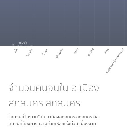
ดาวต่ำ
สัดส่วนคนจนมาก
ขมิ้น
โคกก่อง
งิ้วด่อน
เชียงเครือ
ดงชน
ดงมะไฟ
ท่าแร่
ธาตุเชิงชุม (ในเขตเทศบาล)
จำนวนคนจนใน
อ.เมือง
สกลนคร สกลนคร
"คนจนเป้าหมาย" ใน
อ.เมืองสกลนคร สกลนคร
คือ
คนจนที่ต้องการความช่วยเหลือเร่งด่วน เนื่องจาก