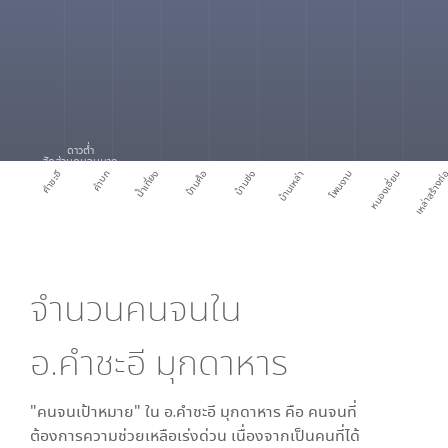
ดาวต่ำ
สัดส่วนคนจนมาก
คำชะอี
คำบก
น้ำเที่ยง
บ้านค้อ
บ้านซ่ง
บ้านเหล่า
โพนงาม
หนองเอี่ยน
เหล่าสร้างถ
จำนวนคนจนใน
อ.คำชะอี มุกดาหาร
"คนจนเป้าหมาย" ใน
อ.คำชะอี มุกดาหาร
คือ คนจนที่
ต้องการความช่วยเหลือเร่งด่วน เนื่องจากเป็นคนที่ได้