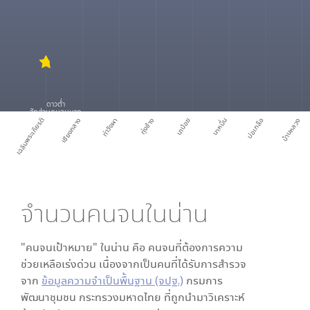
ดาวต่ำ
สัดส่วนคนจนมาก
เฉลิมพระเกียรติ
เชียงกลาง
ท่าวังผา
ทุ่งช้าง
นาน้อย
นาหมื่น
บ่อเกลือ
บ้านหลวง
จำนวนคนจนใน
น่าน
"คนจนเป้าหมาย" ใน
น่าน
คือ คนจนที่ต้องการความ
ช่วยเหลือเร่งด่วน เนื่องจากเป็นคนที่ได้รับการสำรวจ
จาก
ข้อมูลความจำเป็นพื้นฐาน (จปฐ.)
กรมการ
พัฒนาชุมชน กระทรวงมหาดไทย ที่ถูกนำมาวิเคราะห์