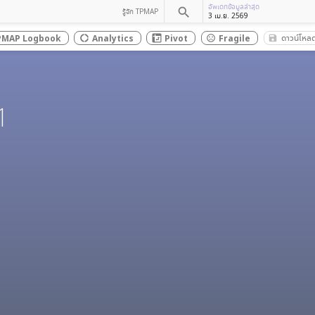
อัพเดทข้อมูลล่าสุด
search
รู้จัก TPMAP
3 เม.ย. 2569
ดาวน์โหล
PMAP Logbook
Analytics
Pivot
Fragile
save_al
donut_large
sentiment_dissatisfied
1