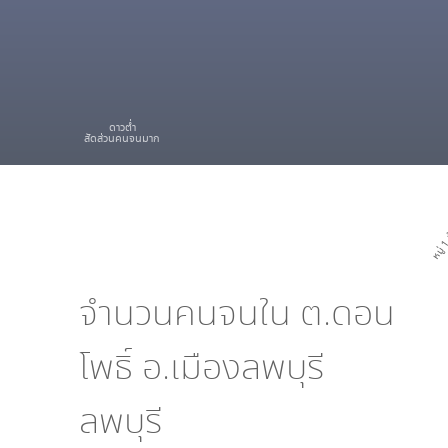
ดาวต่ำ
สัดส่วนคนจนมาก
หมู่ 1 
จำนวนคนจนใน
ต.ดอน
โพธิ์ อ.เมืองลพบุรี
ลพบุรี