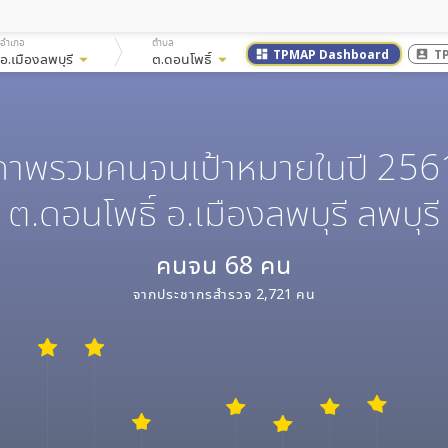
อำเภอ
ตำบล
TPMAP Dashboard
T
dashboard
account_box
อ.เมืองลพบุรี
arrow_drop_down
ต.ดอนโพธิ์
arrow_drop_down
ภาพรวมคนจนเป้าหมายในปี 256
ต.ดอนโพธิ์ อ.เมืองลพบุรี ลพบุรี
คนจน
68
คน
จากประชากรสำรวจ
2,721
คน