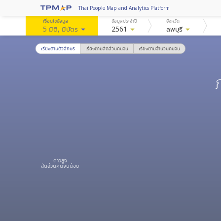
Thai People Map and Analytics Platform
เงื่อนไขข้อมูล
ข้อมูลประจำปี
จังหวัด
5 มิติ
, มีบัตร
arrow_drop_down
2561
arrow_drop_down
ลพบุรี
arrow_drop_down
เรียงตามตัวอักษร
เรียงตามสัดส่วนคนจน
เรียงตามจำนวนคนจน
ดาวสูง
สัดส่วนคนจนน้อย