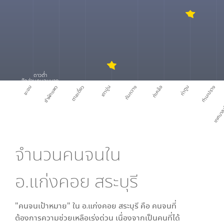
ดาวต่ำ
สัดส่วนคนจนมาก
ชะอม
ชำผักแพว
ตาลเดี่ยว
เตาปูน
ทับกวาง
ท่าคล้อ
ท่าตูม
ท่ามะปราง
เทศบาลเ
จำนวนคนจนใน
อ.แก่งคอย สระบุรี
"คนจนเป้าหมาย" ใน
อ.แก่งคอย สระบุรี
คือ คนจนที่
ต้องการความช่วยเหลือเร่งด่วน เนื่องจากเป็นคนที่ได้