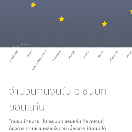
ดาวต่ำ
สัดส่วนคนจนมาก
กุดเพียขอม
ชนบท
เทศบาลตำบล ชนบท
โนนพะยอม
บ้านแท่น
ปอแดง
วังแสง
ศรีบุญเรือง
ห้วยแ
จำนวนคนจนใน
อ.ชนบท
ขอนแก่น
"คนจนเป้าหมาย" ใน
อ.ชนบท ขอนแก่น
คือ คนจนที่
ต้องการความช่วยเหลือเร่งด่วน เนื่องจากเป็นคนที่ได้