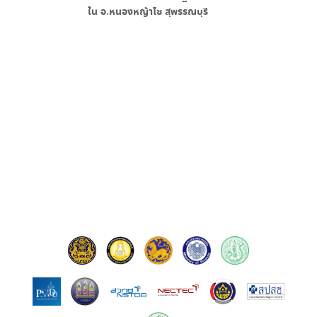
ใน
อ.หนองหญ้าไซ สุพรรณบุรี