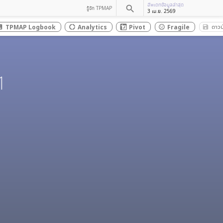
อัพเดทข้อมูลล่าสุด
search
รู้จัก TPMAP
3 เม.ย. 2569
ดาวน
TPMAP Logbook
Analytics
Pivot
Fragile
save
t_box
donut_large
sentiment_dissatisfied
1