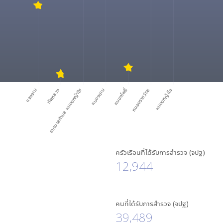
หนองโพธิ์
แจงงาม
ทัพหลวง
เทศบาลตำบล หนองหญ้าไซ
หนองขาม
หนองราชวัตร
หนองหญ้าไซ
ครัวเรือนที่ได้รับการสำรวจ (จปฐ)
12,944
คนที่ได้รับการสำรวจ (จปฐ)
39,489