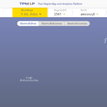
Thai People Map and Analytics Platform
เงื่อนไขข้อมูล
ข้อมูลประจำปี
จังหวัด
5 มิติ
, มีบัตร
arrow_drop_down
2561
arrow_drop_down
สุพรรณบุรี
arrow_drop_down
เรียงตามตัวอักษร
เรียงตามสัดส่วนคนจน
เรียงตามจำนวนคนจน
ดาวสูง
สัดส่วนคนจนน้อย