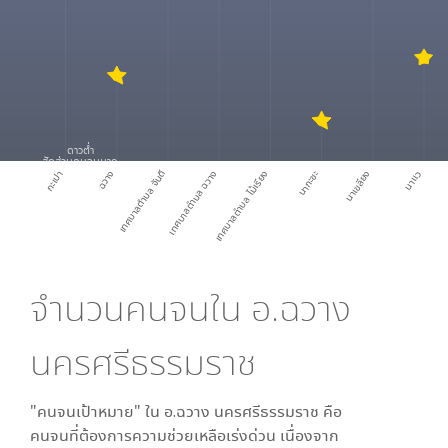
ดาวต่ำ
สัดส่วนคนจนมาก
กะเปา
ฉวาง
เทศบาลตำบล จันดี
เทศบาลตำบล ฉวาง
เทศบาลตำบล ไม้เรียง
นากะชะ
นาเขลียง
นาแว
จำนวนคนจนใน
อ.ฉวาง
นครศรีธรรมราช
"คนจนเป้าหมาย" ใน
อ.ฉวาง นครศรีธรรมราช
คือ
คนจนที่ต้องการความช่วยเหลือเร่งด่วน เนื่องจาก