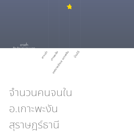
ดาวต่ำ
สัดส่วนคนจนมาก
เกาะเต่า
เกาะพะงัน
เทศบาลตำบล เกาะพงัน
บ้านใต้
จำนวนคนจนใน
อ.เกาะพะงัน
สุราษฎร์ธานี