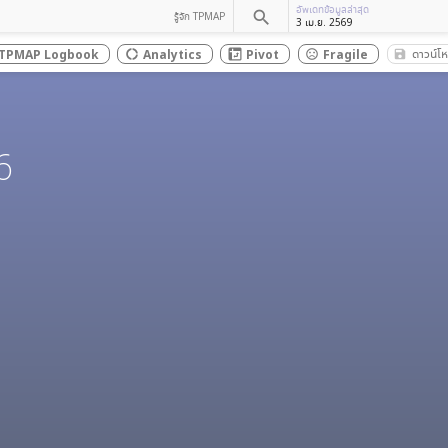
อัพเดทข้อมูลล่าสุด
search
รู้จัก TPMAP
3 เม.ย. 2569
ดาวน์โ
TPMAP Logbook
Analytics
Pivot
Fragile
save_a
donut_large
sentiment_dissatisfied
6