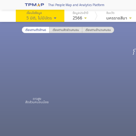
Thai People Map and Analytics Platform
เงื่อนไขข้อมูล
ข้อมูลประจำปี
จังหวัด
5 มิติ
, ไม่มีบัตร
arrow_drop_down
2566
arrow_drop_down
นครราชสีมา
arrow_drop_down
เรียงตามตัวอักษร
เรียงตามสัดส่วนคนจน
เรียงตามจำนวนคนจน
ดาวสูง
สัดส่วนคนจนน้อย