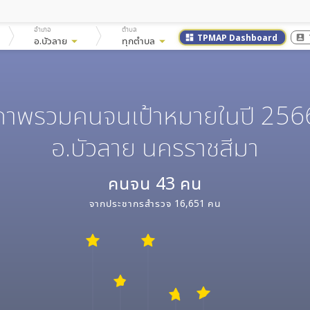
อำเภอ
ตำบล
TPMAP Dashboard
dashboard
account_box
อ.บัวลาย
arrow_drop_down
ทุกตำบล
arrow_drop_down
ภาพรวมคนจนเป้าหมายในปี 256
อ.บัวลาย นครราชสีมา
คนจน
43
คน
จากประชากรสำรวจ
16,651
คน