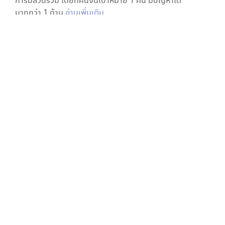
การมีส่วนร่วม โดยที่คนจนเป้าหมาย 1 คน มีปัญหาได้
มากกว่า 1 ด้าน
อ่านเพิ่มเติม
สุขภาพ
การเข้าถึงบริการภาครัฐ
ความเป็นอยู่
รายได้
การศึกษา
ดาวแสดงความต้องการพื้นฐาน
5
มิติ
ใน
ต.ดองกำเม็ด อ.ขุขันธ์ ศรีสะเกษ