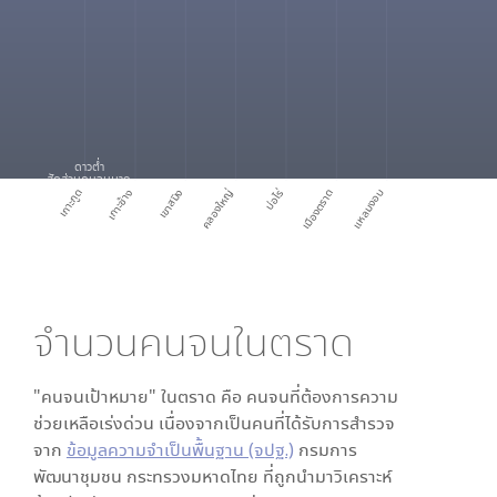
ดาวต่ำ
สัดส่วนคนจนมาก
เกาะกูด
เกาะช้าง
เขาสมิง
คลองใหญ่
บ่อไร่
เมืองตราด
แหลมงอบ
จำนวนคนจนใน
ตราด
"คนจนเป้าหมาย" ใน
ตราด
คือ คนจนที่ต้องการความ
ช่วยเหลือเร่งด่วน เนื่องจากเป็นคนที่ได้รับการสำรวจ
จาก
ข้อมูลความจำเป็นพื้นฐาน (จปฐ.)
กรมการ
พัฒนาชุมชน กระทรวงมหาดไทย ที่ถูกนำมาวิเคราะห์