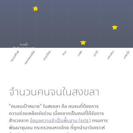
ดาวต่ำ
สัดส่วนคนจนมาก
กระแสสินธุ์
คลองหอยโข่ง
ควนเนียง
จะนะ
เทพา
นาทวี
นาหม่อม
บางกล่ำ
จำนวนคนจนใน
สงขลา
"คนจนเป้าหมาย" ใน
สงขลา
คือ คนจนที่ต้องการ
ความช่วยเหลือเร่งด่วน เนื่องจากเป็นคนที่ได้รับการ
สำรวจจาก
ข้อมูลความจำเป็นพื้นฐาน (จปฐ.)
กรมการ
พัฒนาชุมชน กระทรวงมหาดไทย ที่ถูกนำมาวิเคราะห์