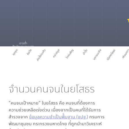
ดาวต่ำ
สัดส่วนคนจนมาก
กุดชุม
ค้อวัง
คำเขื่อนแก้ว
ทรายมูล
ไทยเจริญ
ป่าติ้ว
มหาชนะชัย
เมืองยโสธร
เลิงนกท
จำนวนคนจนใน
ยโสธร
"คนจนเป้าหมาย" ใน
ยโสธร
คือ คนจนที่ต้องการ
ความช่วยเหลือเร่งด่วน เนื่องจากเป็นคนที่ได้รับการ
สำรวจจาก
ข้อมูลความจำเป็นพื้นฐาน (จปฐ.)
กรมการ
พัฒนาชุมชน กระทรวงมหาดไทย ที่ถูกนำมาวิเคราะห์