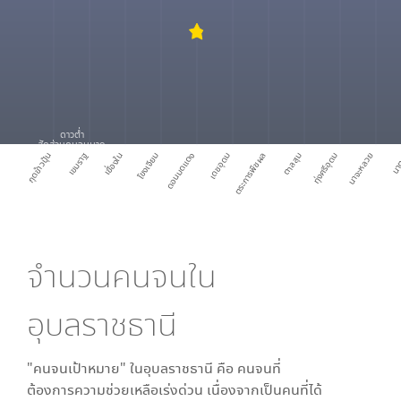
ดาวต่ำ
สัดส่วนคนจนมาก
เขมราฐ
กุดข้าวปุ้น
เขื่องใน
โขงเจียม
ดอนมดแดง
เดชอุดม
ตระการพืชผล
ตาลสุม
ทุ่งศรีอุดม
นาจะหลวย
นา
จำนวนคนจนใน
อุบลราชธานี
"คนจนเป้าหมาย" ใน
อุบลราชธานี
คือ คนจนที่
ต้องการความช่วยเหลือเร่งด่วน เนื่องจากเป็นคนที่ได้