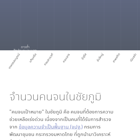
ดาวต่ำ
สัดส่วนคนจนมาก
เกษตรสมบูรณ์
แก้งคร้อ
คอนสวรรค์
คอนสาร
จัตุรัส
ซับใหญ่
เทพสถิต
เนินสง่า
จำนวนคนจนใน
ชัยภูมิ
"คนจนเป้าหมาย" ใน
ชัยภูมิ
คือ คนจนที่ต้องการความ
ช่วยเหลือเร่งด่วน เนื่องจากเป็นคนที่ได้รับการสำรวจ
จาก
ข้อมูลความจำเป็นพื้นฐาน (จปฐ.)
กรมการ
พัฒนาชุมชน กระทรวงมหาดไทย ที่ถูกนำมาวิเคราะห์