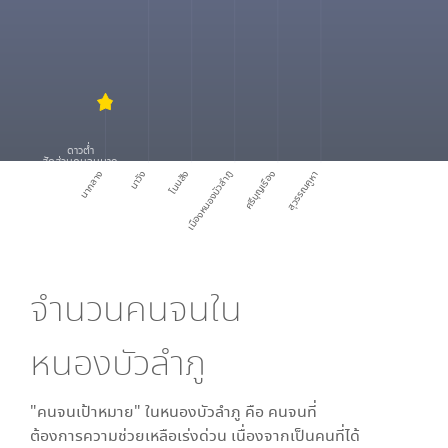
ดาวต่ำ
สัดส่วนคนจนมาก
นากลาง
นาวัง
โนนสัง
เมืองหนองบัวลำภู
ศรีบุญเรือง
สุวรรณคูหา
จำนวนคนจนใน
หนองบัวลำภู
"คนจนเป้าหมาย" ใน
หนองบัวลำภู
คือ คนจนที่
ต้องการความช่วยเหลือเร่งด่วน เนื่องจากเป็นคนที่ได้