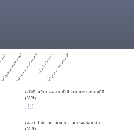
.คชสิทธิ์ ชุมชนขอนชะโงกพัฒนา)
ตลาดเหนือ
บ้าน ตลาดเหนือ (ทต.คชสิทธิ์ ชุมชนตลาดเหนือสามัคคี)
หมู่ 9 บ้าน โคกขนวน
)
ห
มู่
9
บ้
า
น
โ
ค
ก
ข
น
ว
น
(
ท
ต
.
ค
ช
สิ
ท
ธิ์
ชุ
ม
ช
น
ต
ล
า
ด
เ
ห
นื
อ
ส
า
มั
ค
คี
ครัวเรือนที่ยากจนตามดัชนีความยากจนหลายมิติ
(MPI)
30
คนจนเป้าหมายตามดัชนีความยากจนหลายมิติ
(MPI)