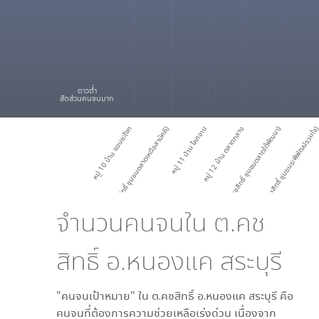
ดาวต่ำ
สัดส่วนคนจนมาก
หมู่ 10 บ้าน ขอนชะโงก
)
หมู่ 11 บ้าน โคกจาน
หมู่ 12 บ้าน ตลาดกลาง (ทต.คชสิทธิ์ ชุมชนตลาดใต้พัฒนา)
หมู่ 12 บ้าน ตลาดกลาง
หมู่ 12 บ้าน ตลาดกลาง (ทต.คชสิทธิ์ ชุมชนระพีพัฒน์รวมใจ
ห
จำนวนคนจนใน
ต.คช
ห
มู่
1
0
บ้
า
น
ข
อ
น
ช
ะ
โ
ง
ก
(
ท
ต
.
ค
ช
สิ
ท
ธิ์
ชุ
ม
ช
น
ต
ล
า
ด
เ
ห
นื
อ
ส
า
มั
ค
คี
สิทธิ์ อ.หนองแค สระบุรี
"คนจนเป้าหมาย" ใน
ต.คชสิทธิ์ อ.หนองแค สระบุรี
คือ
คนจนที่ต้องการความช่วยเหลือเร่งด่วน เนื่องจาก