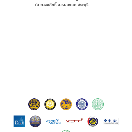
ใน
ต.คชสิทธิ์ อ.หนองแค สระบุรี