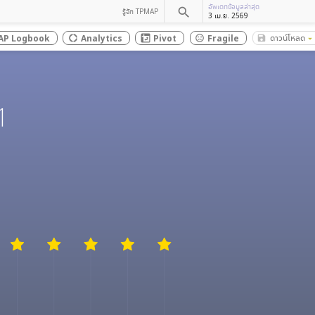
อัพเดทข้อมูลล่าสุด
search
รู้จัก TPMAP
3 เม.ย. 2569
ดาวน์โหลด
AP Logbook
Analytics
Pivot
Fragile
save_alt
donut_large
sentiment_dissatisfied
arrow_drop_down
1