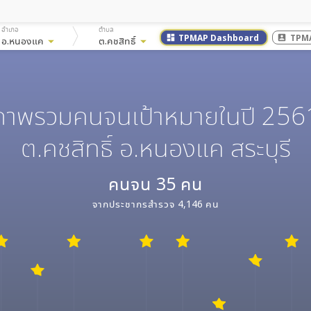
อำเภอ
ตำบล
TPMAP Dashboard
TPM
dashboard
account_box
อ.หนองแค
arrow_drop_down
ต.คชสิทธิ์
arrow_drop_down
ภาพรวมคนจนเป้าหมายในปี 256
ต.คชสิทธิ์ อ.หนองแค สระบุรี
คนจน
35
คน
จากประชากรสำรวจ
4,146
คน