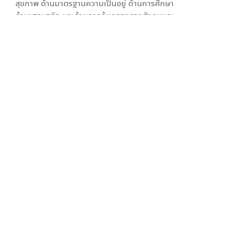
สุขภาพ ด้านมาตรฐานความเป็นอยู่ ด้านการศึกษา
ด้านเศรษฐกิจ และด้านการคุ้มครองทางสังคมและ
การมีส่วนร่วม โดยที่คนจนเป้าหมาย 1 คน มีปัญหาได้
มากกว่า 1 ด้าน
อ่านเพิ่มเติม
สุขภาพ
การเข้าถึงบริการภาครัฐ
ความเป็นอยู่
รายได้
การศึกษา