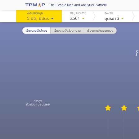
Thai People Map and Analytics Platform
เงื่อนไขข้อมูล
ข้อมูลประจำปี
จังหวัด
5 มิติ
, มีบัตร
arrow_drop_down
2561
arrow_drop_down
อุดรธานี
arrow_drop_down
เรียงตามตัวอักษร
เรียงตามสัดส่วนคนจน
เรียงตามจำนวนคนจน
ดาวสูง
สัดส่วนคนจนน้อย