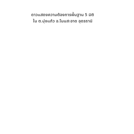
ดาวแสดงความต้องการพื้นฐาน
5
มิติ
ใน
ต.บุ่งแก้ว อ.โนนสะอาด อุดรธานี