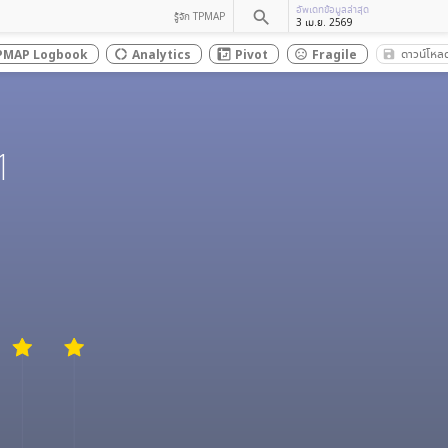
อัพเดทข้อมูลล่าสุด
search
รู้จัก TPMAP
3 เม.ย. 2569
ดาวน์โหล
PMAP Logbook
Analytics
Pivot
Fragile
save_al
donut_large
sentiment_dissatisfied
1