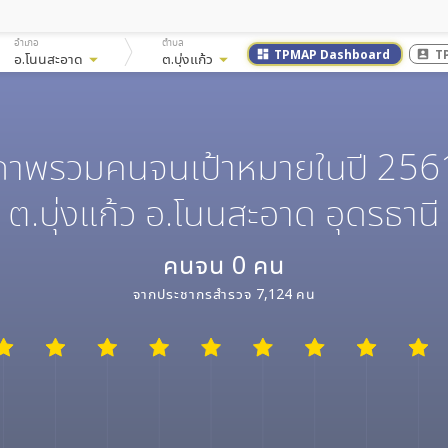
อำเภอ
ตำบล
TPMAP Dashboard
T
dashboard
account_box
อ.โนนสะอาด
arrow_drop_down
ต.บุ่งแก้ว
arrow_drop_down
ภาพรวมคนจนเป้าหมายในปี 256
ต.บุ่งแก้ว อ.โนนสะอาด อุดรธานี
คนจน
0
คน
จากประชากรสำรวจ
7,124
คน