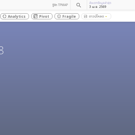
อัพเดทข้อมูลล่าสุด
search
รู้จัก TPMAP
3 เม.ย. 2569
ดาวน์โหลด
Analytics
Pivot
Fragile
save_alt
donut_large
sentiment_dissatisfied
arrow_drop_down
8