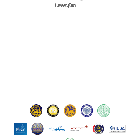
ใน
พิษณุโลก