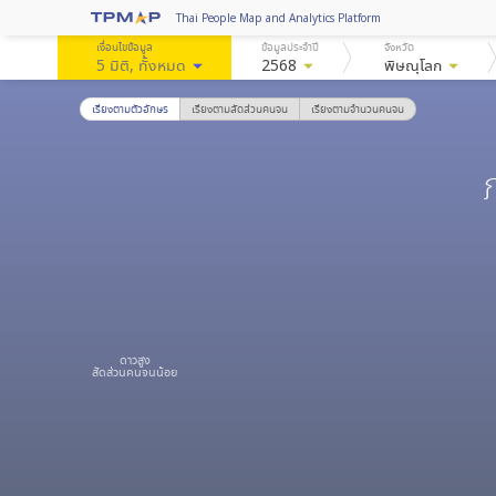
Thai People Map and Analytics Platform
เงื่อนไขข้อมูล
ข้อมูลประจำปี
จังหวัด
5 มิติ
, ทั้งหมด
arrow_drop_down
2568
arrow_drop_down
พิษณุโลก
arrow_drop_down
เรียงตามตัวอักษร
เรียงตามสัดส่วนคนจน
เรียงตามจำนวนคนจน
ดาวสูง
สัดส่วนคนจนน้อย