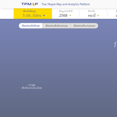
Thai People Map and Analytics Platform
เงื่อนไขข้อมูล
ข้อมูลประจำปี
จังหวัด
อ
5 มิติ
, มีบัตร
arrow_drop_down
2568
arrow_drop_down
กระบี่
arrow_drop_down
เรียงตามตัวอักษร
เรียงตามสัดส่วนคนจน
เรียงตามจำนวนคนจน
ดาวสูง
สัดส่วนคนจนน้อย