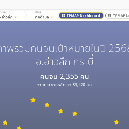
ำเภอ
ตำบล
TPMAP Dashboard
TPMAP L
dashboard
account_box
อ.อ่าวลึก
arrow_drop_down
ทุกตำบล
arrow_drop_down
ภาพรวมคนจนเป้าหมายในปี 256
อ.อ่าวลึก กระบี่
คนจน
2,355
คน
จากประชากรสำรวจ
33,420
คน