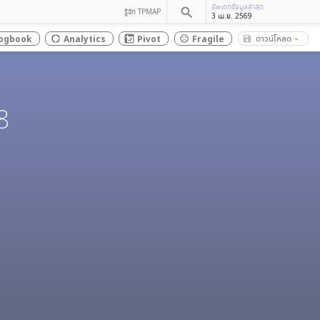
อัพเดทข้อมูลล่าสุด
search
รู้จัก TPMAP
3 เม.ย. 2569
ดาวน์โหลด
ogbook
Analytics
Pivot
Fragile
save_alt
donut_large
sentiment_dissatisfied
arrow_drop_down
8