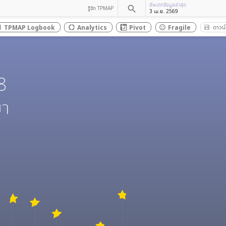
อัพเดทข้อมูลล่าสุด
search
รู้จัก TPMAP
3 เม.ย. 2569
ดาวน
TPMAP Logbook
Analytics
Pivot
Fragile
save_
box
donut_large
sentiment_dissatisfied
8
มา