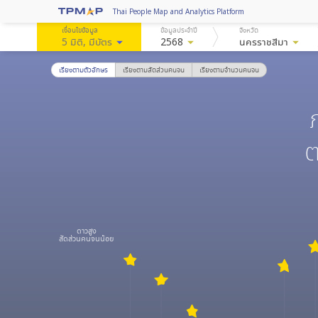
Thai People Map and Analytics Platform
เงื่อนไขข้อมูล
ข้อมูลประจำปี
จังหวัด
5 มิติ
, มีบัตร
arrow_drop_down
2568
arrow_drop_down
นครราชสีมา
arrow_drop_down
เรียงตามตัวอักษร
เรียงตามสัดส่วนคนจน
เรียงตามจำนวนคนจน
ต
ดาวสูง
สัดส่วนคนจนน้อย