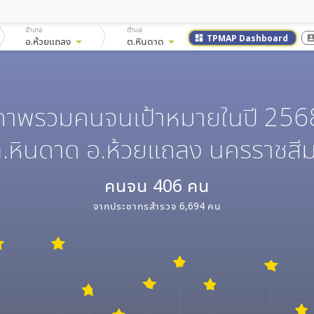
อำเภอ
ตำบล
TPMAP Dashboard
dashboard
account_
อ.ห้วยแถลง
arrow_drop_down
ต.หินดาด
arrow_drop_down
ภาพรวมคนจนเป้าหมายในปี 256
.หินดาด อ.ห้วยแถลง นครราชสี
คนจน
406
คน
จากประชากรสำรวจ
6,694
คน