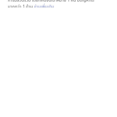
การมีส่วนร่วม โดยที่คนจนเป้าหมาย 1 คน มีปัญหาได้
มากกว่า 1 ด้าน
อ่านเพิ่มเติม
สุขภาพ
การเข้าถึงบริการภาครัฐ
ความเป็นอยู่
รายได้
การศึกษา
ดาวแสดงความต้องการพื้นฐาน
5
มิติ
ใน
ต.งิ้ว อ.ห้วยแถลง นครราชสีมา