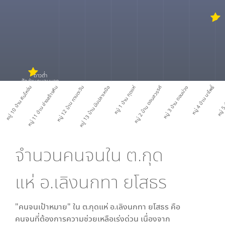
ดาวต่ำ
สัดส่วนคนจนมาก
หมู่ 4 บ้าน นาโพธิ์
หมู่ 10 บ้าน หินโหง่น
หมู่ 11 บ้าน อ่างสร้างหิน
หมู่ 12 บ้าน ทานตะวัน
หมู่ 13 บ้าน มันปลาเหนือ
หมู่ 1 บ้าน กุดแห่
หมู่ 2 บ้าน ดอนสวรรค์
หมู่ 3 บ้าน ดอนม่วง
หมู่ 5
จำนวนคนจนใน
ต.กุด
แห่ อ.เลิงนกทา ยโสธร
"คนจนเป้าหมาย" ใน
ต.กุดแห่ อ.เลิงนกทา ยโสธร
คือ
คนจนที่ต้องการความช่วยเหลือเร่งด่วน เนื่องจาก