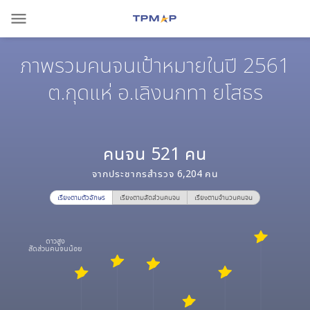
menu
ภาพรวมคนจนเป้าหมายในปี 2561
ต.กุดแห่ อ.เลิงนกทา ยโสธร
คนจน
521
คน
จากประชากรสำรวจ
6,204
คน
เรียงตามตัวอักษร
เรียงตามสัดส่วนคนจน
เรียงตามจำนวนคนจน
ดาวสูง
สัดส่วนคนจนน้อย